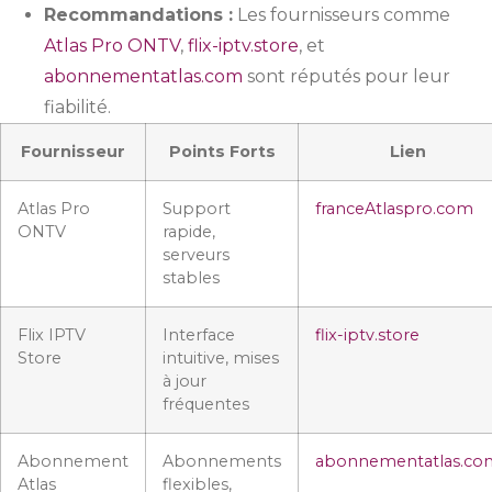
Recommandations :
Les fournisseurs comme
Atlas Pro ONTV
,
flix-iptv.store
, et
abonnementatlas.com
sont réputés pour leur
fiabilité.
Fournisseur
Points Forts
Lien
Atlas Pro
Support
franceAtlaspro.com
ONTV
rapide,
serveurs
stables
Flix IPTV
Interface
flix-iptv.store
Store
intuitive, mises
à jour
fréquentes
Abonnement
Abonnements
abonnementatlas.co
Atlas
flexibles,