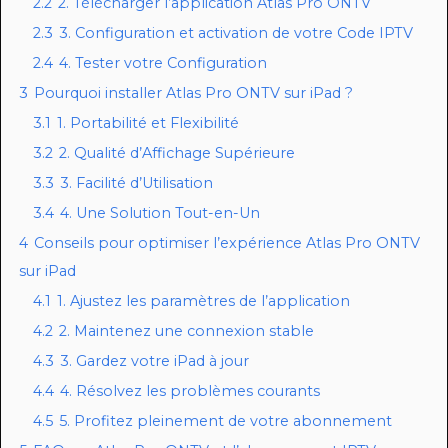
2.2
2. Télécharger l’application Atlas Pro ONTV
2.3
3. Configuration et activation de votre Code IPTV
2.4
4. Tester votre Configuration
3
Pourquoi installer Atlas Pro ONTV sur iPad ?
3.1
1. Portabilité et Flexibilité
3.2
2. Qualité d’Affichage Supérieure
3.3
3. Facilité d’Utilisation
3.4
4. Une Solution Tout-en-Un
4
Conseils pour optimiser l’expérience Atlas Pro ONTV
sur iPad
4.1
1. Ajustez les paramètres de l’application
4.2
2. Maintenez une connexion stable
4.3
3. Gardez votre iPad à jour
4.4
4. Résolvez les problèmes courants
4.5
5. Profitez pleinement de votre abonnement