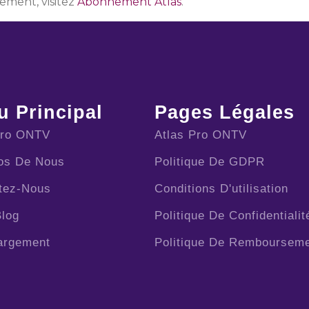
ement, visitez
Abonnement Atlas
.
 Principal
Pages Légales
Pro ONTV
Atlas Pro ONTV
os De Nous
Politique De GDPR
tez-Nous
Conditions D'utilisation
Blog
Politique De Confidentialit
argement
Politique De Remboursem