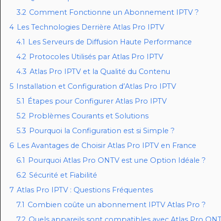
3.2
Comment Fonctionne un Abonnement IPTV ?
4
Les Technologies Derrière Atlas Pro IPTV
4.1
Les Serveurs de Diffusion Haute Performance
4.2
Protocoles Utilisés par Atlas Pro IPTV
4.3
Atlas Pro IPTV et la Qualité du Contenu
5
Installation et Configuration d’Atlas Pro IPTV
5.1
Étapes pour Configurer Atlas Pro IPTV
5.2
Problèmes Courants et Solutions
5.3
Pourquoi la Configuration est si Simple ?
6
Les Avantages de Choisir Atlas Pro IPTV en France
6.1
Pourquoi Atlas Pro ONTV est une Option Idéale ?
6.2
Sécurité et Fiabilité
7
Atlas Pro IPTV : Questions Fréquentes
7.1
Combien coûte un abonnement IPTV Atlas Pro ?
7.2
Quels appareils sont compatibles avec Atlas Pro ON